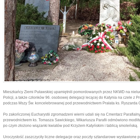
Mieszkańcy Ziemi Puławskiej upamiętnili pomordowanych przez NKWD na nieludz
Policji, a także członków 96. osobowej delegacji lecącej do Katynia
na czele z P
podczas Mszy Św. koncelebrowanej
pod przewodnictwem Prałata ks. Ryszarda G
Po zakończonej Eucharystii zgromadzeni wierni udali się na Cmentarz Parafialn
przewodnictwem ks. Tomasza Sawickiego, Wikariusza Parafii odmówiono modlitw
po czym złożono wiązanki kwiatów pod Krzyżem Katyńskim i tablicą smoleńską.
Uroczystość zaszczyciły liczne delegacje oraz poczty sztandarowe wystawione prz