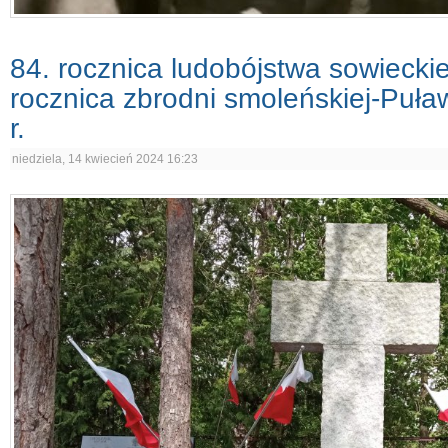
84. rocznica ludobójstwa sowiecki
rocznica zbrodni smoleńskiej-Puła
r.
niedziela, 14 kwiecień 2024 16:23