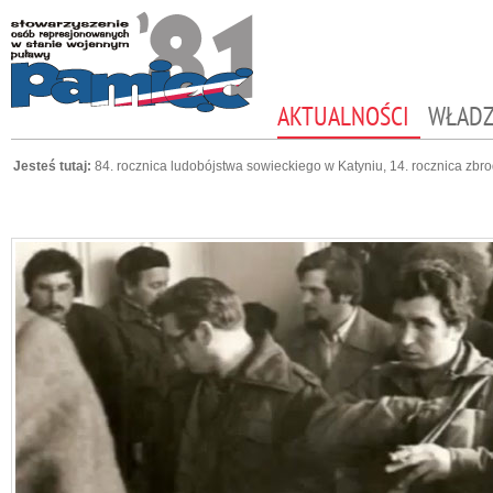
AKTUALNOŚCI
WŁAD
Jesteś tutaj:
84. rocznica ludobójstwa sowieckiego w Katyniu, 14. rocznica zbro