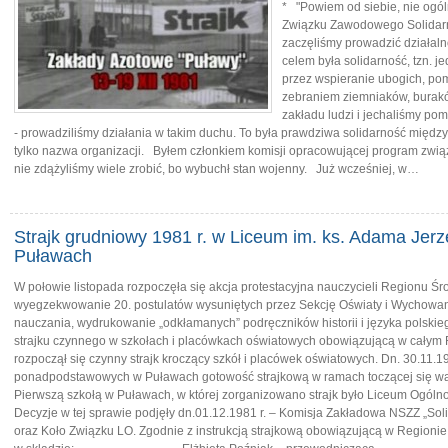
* "Powiem od siebie, nie ogó
Związku Zawodowego Solidarno
zaczęliśmy prowadzić działal
celem była solidarność, tzn. j
przez wspieranie ubogich, pomo
zebraniem ziemniaków, buraków
zakładu ludzi i jechaliśmy p
- prowadziliśmy działania w takim duchu. To była prawdziwa solidarność między
tylko nazwa organizacji. Byłem członkiem komisji opracowującej program związk
nie zdążyliśmy wiele zrobić, bo wybuchł stan wojenny. Już wcześniej, w…
Strajk grudniowy 1981 r. w Liceum im. ks. Adama Jer
Puławach
W połowie listopada rozpoczęła się akcja protestacyjna nauczycieli Regionu Ś
wyegzekwowanie 20. postulatów wysuniętych przez Sekcję Oświaty i Wychowan
nauczania, wydrukowanie „odkłamanych” podręczników historii i języka polskieg
strajku czynnego w szkołach i placówkach oświatowych obowiązującą w cały
rozpoczął się czynny strajk kroczący szkół i placówek oświatowych. Dn. 30.11.1
ponadpodstawowych w Puławach gotowość strajkową w ramach toczącej się
Pierwszą szkołą w Puławach, w której zorganizowano strajk było Liceum Ogólnok
Decyzje w tej sprawie podjęły dn.01.12.1981 r. – Komisja Zakładowa NSZZ „Sol
oraz Koło Związku LO. Zgodnie z instrukcją strajkową obowiązującą w Regionie