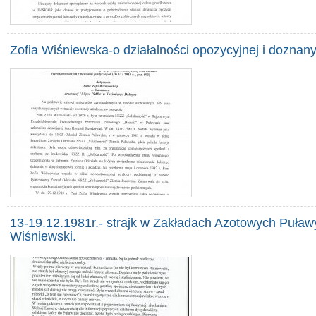
Zofia Wiśniewska-o działalności opozycyjnej i doznany
13-19.12.1981r.- strajk w Zakładach Azotowych Puła
Wiśniewski.