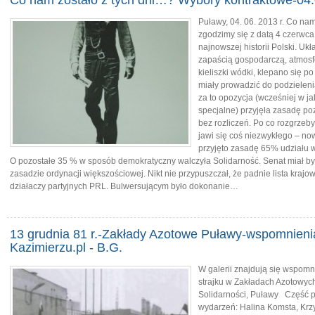
Co nam zostało z tych dni…? Wybory kontraktowe-04.
Puławy, 04. 06. 2013 r. Co na
zgodzimy się z datą 4 czerwca
najnowszej historii Polski. U
zapaścią gospodarczą, atmosf
kieliszki wódki, klepano się 
miały prowadzić do podzieleni
za to opozycja (wcześniej w j
specjalne) przyjęła zasadę po
bez rozliczeń. Po co rozgrzeb
jawi się coś niezwykłego – no
przyjęto zasadę 65% udziału 
O pozostałe 35 % w sposób demokratyczny walczyła Solidarność. Senat miał b
zasadzie ordynacji większościowej. Nikt nie przypuszczał, że padnie lista krajow
działaczy partyjnych PRL. Bulwersującym było dokonanie…
13 grudnia 81 r.-Zakłady Azotowe Puławy-wspomnienia
Kazimierzu.pl - B.G.
W galerii znajdują się wspom
strajku w Zakładach Azotowych
Solidarności, Puławy Część p
wydarzeń: Halina Komsta, Krzys