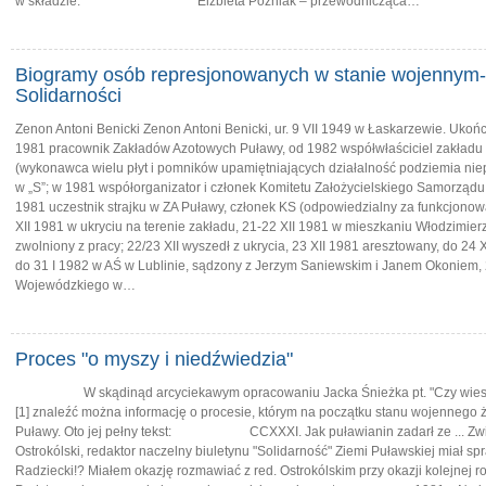
w składzie: Elżbieta Poźniak – przewodnicząca…
Biogramy osób represjonowanych w stanie wojennym-
Solidarności
Zenon Antoni Benicki Zenon Antoni Benicki, ur. 9 VII 1949 w Łaskarzewie. Ukoń
1981 pracownik Zakładów Azotowych Puławy, od 1982 współwłaściciel zakładu
(wykonawca wielu płyt i pomników upamiętniających działalność podziemia ni
w „S”; w 1981 współorganizator i członek Komitetu Założycielskiego Samorządu
1981 uczestnik strajku w ZA Puławy, członek KS (odpowiedzialny za funkcjonowan
XII 1981 w ukryciu na terenie zakładu, 21-22 XII 1981 w mieszkaniu Włodzimie
zwolniony z pracy; 22/23 XII wyszedł z ukrycia, 23 XII 1981 aresztowany, do 
do 31 I 1982 w AŚ w Lublinie, sądzony z Jerzym Saniewskim i Janem Okoniem,
Wojewódzkiego w…
Proces "o myszy i niedźwiedzia"
W skądinąd arcyciekawym opracowaniu Jacka Śnieżka pt. "Czy wiesz, że..
[1] znaleźć można informację o procesie, którym na początku stanu wojennego ż
Puławy. Oto jej pełny tekst: CCXXXI. Jak puławianin zadarł ze ... Związ
Ostrokólski, redaktor naczelny biuletynu "Solidarność" Ziemi Puławskiej miał s
Radziecki!? Miałem okazję rozmawiać z red. Ostrokólskim przy okazji kolejnej