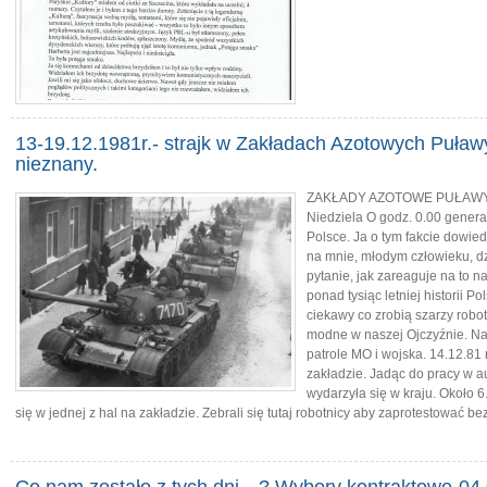
13-19.12.1981r.- strajk w Zakładach Azotowych Puła
nieznany.
ZAKŁADY AZOTOWE PUŁAWY 13 
Niedziela O godz. 0.00 genera
Polsce. Ja o tym fakcie dowied
na mnie, młodym człowieku, d
pytanie, jak zareaguje na to 
ponad tysiąc letniej historii P
ciekawy co zrobią szarzy robotn
modne w naszej Ojczyźnie. Na
patrole MO i wojska. 14.12.81 
zakładzie. Jadąc do pracy w a
wydarzyła się w kraju. Około 
się w jednej z hal na zakładzie. Zebrali się tutaj robotnicy aby zaprotestować 