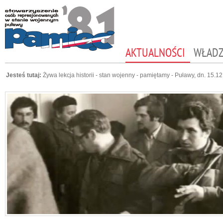
AKTUALNOŚCI
WŁAD
Jesteś tutaj:
Żywa lekcja historii - stan wojenny - pamiętamy - Puławy, dn. 15.12