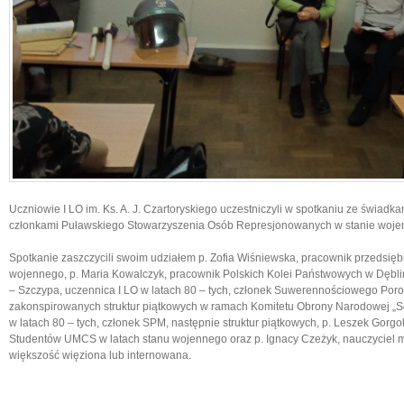
Uczniowie I LO im. Ks. A. J. Czartoryskiego uczestniczyli w spotkaniu ze świadka
członkami Puławskiego Stowarzyszenia Osób Represjonowanych w stanie woje
Spotkanie zaszczycili swoim udziałem p. Zofia Wiśniewska, pracownik przedsię
wojennego, p. Maria Kowalczyk, pracownik Polskich Kolei Państwowych w Dęblini
– Szczypa, uczennica I LO w latach 80 – tych, członek Suwerennościowego Poro
zakonspirowanych struktur piątkowych
w ramach Komitetu Obrony Narodowej „Sol
w latach 80 – tych, członek SPM, następnie struktur piątkowych, p. Leszek Gorgo
Studentów UMCS w latach stanu wojennego oraz p. Ignacy Czeżyk, nauczyciel 
większość więziona lub internowana.
Tomasz Krasz