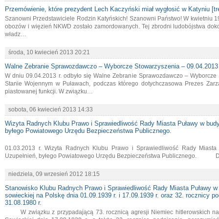
Przemówienie, które prezydent Lech Kaczyński miał wygłosić w Katyniu [tr
Szanowni Przedstawiciele Rodzin Katyńskich! Szanowni Państwo! W kwietniu 19
obozów i więzień NKWD zostało zamordowanych. Tej zbrodni ludobójstwa dokon
władz…
środa, 10 kwiecień 2013 20:21
Walne Zebranie Sprawozdawczo – Wyborcze Stowarzyszenia – 09.04.2013 
W dniu 09.04.2013 r. odbyło się Walne Zebranie Sprawozdawczo – Wyborcz
Stanie Wojennym w Puławach, podczas którego dotychczasowa Prezes Zarzą
piastowanej funkcji. W związku…
sobota, 06 kwiecień 2013 14:33
Wizyta Radnych Klubu Prawo i Sprawiedliwość Rady Miasta Puławy w bu
byłego Powiatowego Urzędu Bezpieczeństwa Publicznego.
Puławy,
01.03.2013 r. Wizyta Radnych Klubu Prawo i Sprawiedliwość Rady Mia
Uzupełnień, byłego Powiatowego Urzędu Bezpieczeństwa Publicznego. Dni
niedziela, 09 wrzesień 2012 18:15
Stanowisko Klubu Radnych Prawo i Sprawiedliwość Rady Miasta Puławy w sp
sowieckiej na Polskę dnia 01.09.1939 r. i 17.09.1939 r. oraz 32. rocznicy p
31.08.1980 r.
W związku z przypadającą 73. rocznicą agresji Niemiec hitlerowskich na P