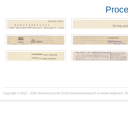
Proc
Proces o myszy
Proces o myszy
Proces o myszy
Proces o myszy
Copyright © 2012 - 2026 Stowarzyszenie Osób Represjonowanych w stanie wojennym. R
Proces o myszy
Proces o myszy